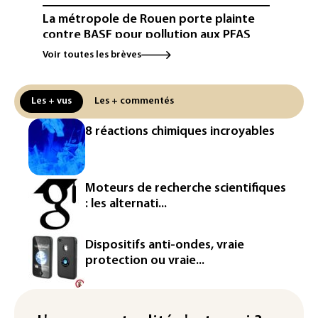
La métropole de Rouen porte plainte
contre BASF pour pollution aux PFAS
Voir toutes les brèves
Canicule: à l'arrêt depuis fin juillet, la
centrale de Golfech reconnectée au
réseau
Les + vus
Les + commentés
Véhicules de livraison autonomes: la
8 réactions chimiques incroyables
France ouvre la voie à leur
homologation
Iris³: Eutelsat investira 3,4 milliards
Moteurs de recherche scientifiques
d'euros dans la future constellation
: les alternati...
européenne
Le magazine VSD racheté par
Dispositifs anti-ondes, vraie
l'entrepreneur Vianney d'Alançon
protection ou vraie...
La production française de maïs
attendue au plus bas depuis 1980