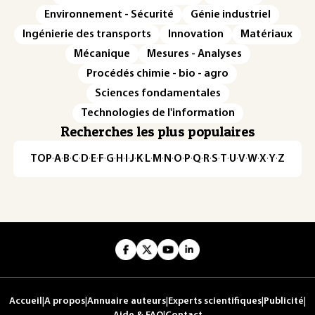
Environnement - Sécurité
Génie industriel
Ingénierie des transports
Innovation
Matériaux
Mécanique
Mesures - Analyses
Procédés chimie - bio - agro
Sciences fondamentales
Technologies de l'information
Recherches les plus populaires
TOP
·
A
·
B
·
C
·
D
·
E
·
F
·
G
·
H
·
I
·
J
·
K
·
L
·
M
·
N
·
O
·
P
·
Q
·
R
·
S
·
T
·
U
·
V
·
W
·
X
·
Y
·
Z
Accueil
|
A propos
|
Annuaire auteurs
|
Experts scientifiques
|
Publicité
|