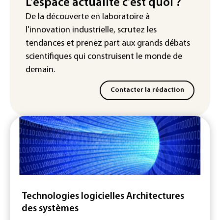
L'espace actualité c'est quoi ?
"Retour en force" progressif de la
De la découverte en laboratoire à
chaleur dans les prochains jours en
l'innovation industrielle, scrutez les
France
tendances
et prenez part aux
grands débats
scientifiques
qui construisent le monde de
demain.
Contacter la rédaction
Technologies logicielles Architectures
des systèmes