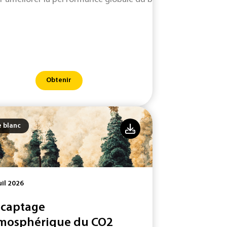
Obtenir
e blanc
uil 2026
 captage
mosphérique du CO2