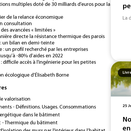
tions multiples doté de 30 milliards d’euros pour la
pe
vier de la relance économique
La 
en consultation
t des avancées « limitées »
ère directe la résistance thermique des parois
: un bilan en demi-teinte
 : un profil recherché par les entreprises
 jusqu’à -80% d’aides en 2022
ifficile accès à l’ingénierie pour les petites
Livr
tion écologique d’Élisabeth Borne
res
de valorisation
25 J
timents - Définitions. Usages. Consommations
nergétique dans le bâtiment
No
t - Thermique du bâtiment
en
’isolation des murs par l’intérieur dans l’habitat