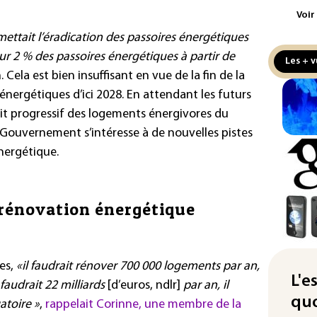
aux
Voir
tait l’éradication des passoires énergétiques
Cani
la 
 sur 2 % des passoires énergétiques à partir de
Les + v
au 
 Cela est bien insuffisant en vue de la fin de la
 énergétiques d’ici 2028. En attendant les futurs
Véh
rait progressif des logements énergivores du
la 
hom
e Gouvernement s’intéresse à de nouvelles pistes
nergétique.
Iris
d'e
con
a rénovation énergétique
Le 
l'e
La 
es,
«il faudrait rénover 700 000 logements par an,
att
L'e
faudrait 22 milliards
[d’euros, ndlr]
par an, il
quo
atoire »
,
rappelait Corinne, une membre de la
"Re