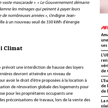
e vaste mascarade »
.
« Le Gouvernement démarre
ndamne les ménages qui peinent à payer leurs
ore de nombreuses années »
, s’indigne Jean-
pelle à un nouveau seuil de 330 kWh d’énergie
Ama
une
ses
oi Climat
L'U
ren
vér
e » prévoit une interdiction de hausse des loyers
de 
ernières devront atteindre un niveau de
r avoir le droit d’être proposées à la location à
L'E
de 
bligation de rénovation globale des logements pour
de l
opose pour les propriétaires occupants une
es préconisations de travaux, lors de la vente des
La 
pla