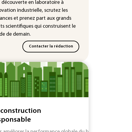
leur dans les prochains jours en
a découverte en laboratoire à
nce
ovation industrielle, scrutez les
ances
et prenez part aux
grands
ts scientifiques
qui construisent le
e de demain.
Contacter la rédaction
 construction
sponsable
r améliorer la performance globale du bâtiment et réduire