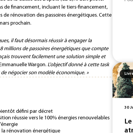
ns de financement, incluant le tiers-financement,
s de rénovation des passoires énergétiques. Cette
mars prochain.
ues, il faut désormais réussir à engager la
8 millions de passoires énergétiques que compte
ançais trouvent facilement une solution simple et
 Emmanuelle Wargon.
L’objectif donné à cette task
n et de négocier son modèle économique. »
Livr
30 J
ientôt défini par décret
nsition réussie vers le 100% énergies renouvelables
Le
’énergie
at
à la rénovation énergétique