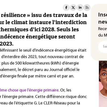
t résilience » issu des travaux de la
Ins
 le climat instaure l’interdiction
new
thermiques d’ici 2028. Seuls les
Rece
’indécence énergétique seront
du M
 2023.
éfinissant le seuil d’indécence énergétique était
t d’interdire dès 2023, tout nouveau contrat de
plus de 500 kilowattheures (kWh) d’énergie
nalement, le décret paru au Journal officiel le
 d’énergie finale par mètre carré et par an.
 même chose que l’énergie primaire
. Or, les
 l’énergie primaire. Cette différence risque donc
veau de l’étiquette G. Le CLER-Réseau pour la