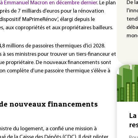
cha
De l
t à Emmanuel Macron en décembre dernier
. Le plan
Fra
l'inn
près de 7 milliards d’euros pour la rénovation
tend
dispositif MaPrimeRénov’, élargi depuis le
déba
s, aux copropriétés et aux propriétaires bailleurs.
mond
4,8 millions de passoires thermiques d’ici 2028.
 ses ministres pour trouver un tiers-financeur et
ue propriétaire. De nouveaux financements sont
ion complète d’une passoire thermique s’élève à
r de nouveaux financements
La
re
istre du logement, a confié une mission à
ué de la Caisse des Dépôts (CDC). Il doit piloter
Pou