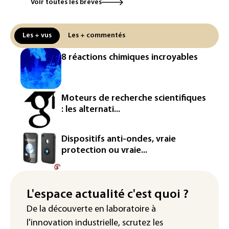
Voir toutes les brèves
Canicule: à l'arrêt depuis fin juillet, la
centrale de Golfech reconnectée au
réseau
Les + vus
Les + commentés
Véhicules de livraison autonomes: la
8 réactions chimiques incroyables
France ouvre la voie à leur
homologation
Iris³: Eutelsat investira 3,4 milliards
Moteurs de recherche scientifiques
d'euros dans la future constellation
: les alternati...
européenne
Le magazine VSD racheté par
Dispositifs anti-ondes, vraie
l'entrepreneur Vianney d'Alançon
protection ou vraie...
La production française de maïs
attendue au plus bas depuis 1980
L'espace actualité c'est quoi ?
"Retour en force" progressif de la
De la découverte en laboratoire à
chaleur dans les prochains jours en
l'innovation industrielle, scrutez les
France