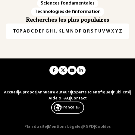
Sciences fondamentales
Technologies de l'information
Recherches les plus populaires
TOP
·
A
·
B
·
C
·
D
·
E
·
F
·
G
·
H
·
I
·
J
·
K
·
L
·
M
·
N
·
O
·
P
·
Q
·
R
·
S
·
T
·
U
·
V
·
W
·
X
·
Y
·
Z
Accueil
|
A propos
|
Annuaire auteurs
|
Experts scientifiques
|
Publicité
|
Aide & FAQ
|
Contact
Français
Plan du site
|
Mentions Légales
|
RGPD
|
Cookies