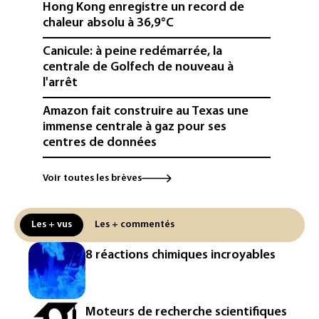
Hong Kong enregistre un record de
chaleur absolu à 36,9°C
Canicule: à peine redémarrée, la
centrale de Golfech de nouveau à
l'arrêt
Amazon fait construire au Texas une
immense centrale à gaz pour ses
centres de données
L'UE demande à Meta et TikTok de
Voir toutes les brèves
renforcer la surveillance et la
vérification des faits après l'affaire de
Ceuta
Les + vus
Les + commentés
L'Europe se prépare à une baisse de la
8 réactions chimiques incroyables
production d'électricité lors de l'éclipse
solaire
La métropole de Rouen porte plainte
Moteurs de recherche scientifiques