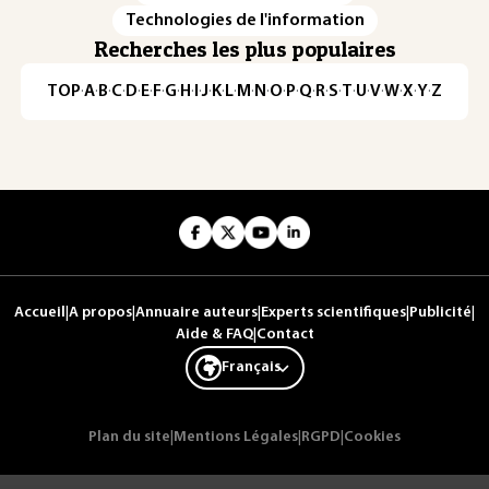
Technologies de l'information
Recherches les plus populaires
TOP
·
A
·
B
·
C
·
D
·
E
·
F
·
G
·
H
·
I
·
J
·
K
·
L
·
M
·
N
·
O
·
P
·
Q
·
R
·
S
·
T
·
U
·
V
·
W
·
X
·
Y
·
Z
Accueil
|
A propos
|
Annuaire auteurs
|
Experts scientifiques
|
Publicité
|
Aide & FAQ
|
Contact
Français
Plan du site
|
Mentions Légales
|
RGPD
|
Cookies