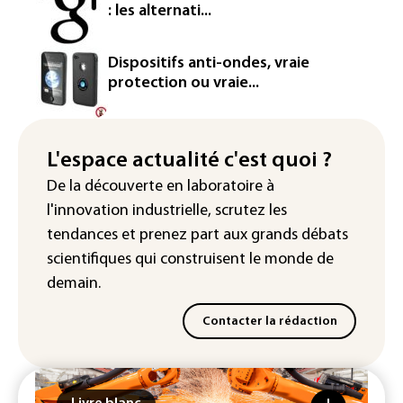
contre BASF pour pollution aux PFAS
: les alternati...
Canicule: à l'arrêt depuis fin juillet, la
centrale de Golfech reconnectée au
Dispositifs anti-ondes, vraie
réseau
protection ou vraie...
Véhicules de livraison autonomes: la
France ouvre la voie à leur
homologation
L'espace actualité c'est quoi ?
De la découverte en laboratoire à
Iris³: Eutelsat investira 3,4 milliards
l'innovation industrielle, scrutez les
d'euros dans la future constellation
européenne
tendances
et prenez part aux
grands débats
scientifiques
qui construisent le monde de
demain.
Contacter la rédaction