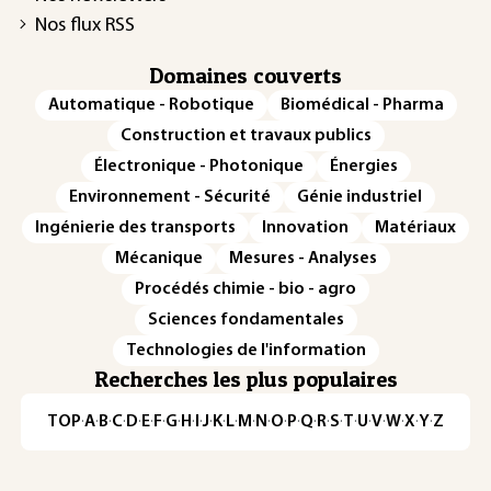
Nos flux RSS
Domaines couverts
Automatique - Robotique
Biomédical - Pharma
Construction et travaux publics
Électronique - Photonique
Énergies
Environnement - Sécurité
Génie industriel
Ingénierie des transports
Innovation
Matériaux
Mécanique
Mesures - Analyses
Procédés chimie - bio - agro
Sciences fondamentales
Technologies de l'information
Recherches les plus populaires
TOP
·
A
·
B
·
C
·
D
·
E
·
F
·
G
·
H
·
I
·
J
·
K
·
L
·
M
·
N
·
O
·
P
·
Q
·
R
·
S
·
T
·
U
·
V
·
W
·
X
·
Y
·
Z