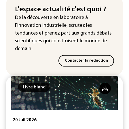
France ouvre la voie à leur
homologation
L'espace actualité c'est quoi ?
De la découverte en laboratoire à
Iris³: Eutelsat investira 3,4 milliards
l'innovation industrielle, scrutez les
d'euros dans la future constellation
européenne
tendances
et prenez part aux
grands débats
scientifiques
qui construisent le monde de
demain.
Contacter la rédaction
Livre blanc
20 Juil 2026