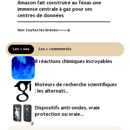
Amazon fait construire au Texas une
immense centrale à gaz pour ses
centres de données
L'UE demande à Meta et TikTok de
Voir toutes les brèves
renforcer la surveillance et la
vérification des faits après l'affaire de
Ceuta
Les + vus
Les + commentés
L'Europe se prépare à une baisse de la
8 réactions chimiques incroyables
production d'électricité lors de l'éclipse
solaire
La métropole de Rouen porte plainte
Moteurs de recherche scientifiques
contre BASF pour pollution aux PFAS
: les alternati...
Canicule: à l'arrêt depuis fin juillet, la
centrale de Golfech reconnectée au
Dispositifs anti-ondes, vraie
réseau
protection ou vraie...
Véhicules de livraison autonomes: la