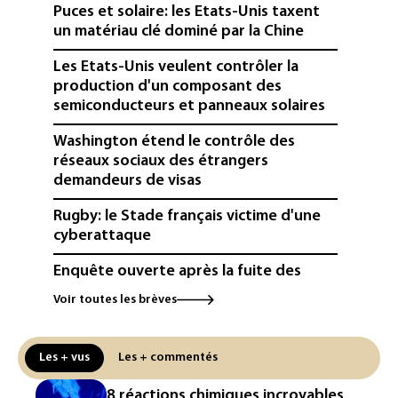
Puces et solaire: les Etats-Unis taxent
un matériau clé dominé par la Chine
Les Etats-Unis veulent contrôler la
production d'un composant des
semiconducteurs et panneaux solaires
Washington étend le contrôle des
réseaux sociaux des étrangers
demandeurs de visas
Rugby: le Stade français victime d'une
cyberattaque
Enquête ouverte après la fuite des
données de 300.000 clients
Voir toutes les brèves
d'Intermarché
La Slovaquie enregistre un record
Les + vus
Les + commentés
absolu de 42,2°C (services
météorologiques)
8 réactions chimiques incroyables