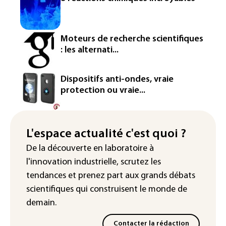
Paris : une trentaine de membres d'un
canal Telegram masculiniste convoqués
devant la justice
Moteurs de recherche scientifiques
: les alternati...
Jeux vidéo: le très attendu "GTA VI"
promet d'en dévoiler plus sur Netflix le
27 août
Dispositifs anti-ondes, vraie
protection ou vraie...
Dans les entrailles de Paris, un chantier
ferroviaire hors norme pour revitaliser
les rails du RER
L'espace actualité c'est quoi ?
Meta se lance sur le marché des logiciels
De la découverte en laboratoire à
écrits par l'IA, dominé par Anthropic et
l'innovation industrielle, scrutez les
OpenAI
tendances
et prenez part aux
grands débats
scientifiques
qui construisent le monde de
demain.
Contacter la rédaction