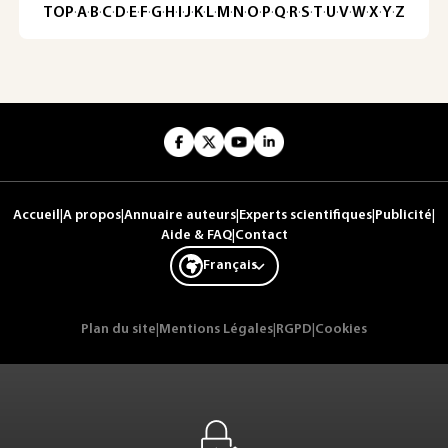
TOP
·
A
·
B
·
C
·
D
·
E
·
F
·
G
·
H
·
I
·
J
·
K
·
L
·
M
·
N
·
O
·
P
·
Q
·
R
·
S
·
T
·
U
·
V
·
W
·
X
·
Y
·
Z
Accueil
|
A propos
|
Annuaire auteurs
|
Experts scientifiques
|
Publicité
|
Aide & FAQ
|
Contact
Français
Plan du site
|
Mentions Légales
|
RGPD
|
Cookies