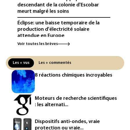
descendant de la colonie d'Escobar
meurt malgré les soins
Éclipse: une baisse temporaire de la
production d'électricité solaire
attendue en Europe
Voir toutes les brèves
L'Autriche bat son record absolu de
chaleur pour le deuxième jour d'affilée
Les + vus
Les + commentés
Inde : Meta sommé de s'excuser après
le retrait d'une vidéo de Modi
8 réactions chimiques incroyables
La défense, voie de diversification pour
un secteur automobile à la peine
Moteurs de recherche scientifiques
France : prison avec sursis et
: les alternati...
"bannissement numérique" pour deux
streamers jugés pour des violences et
humiliations en ligne
Dispositifs anti-ondes, vraie
protection ou vraie...