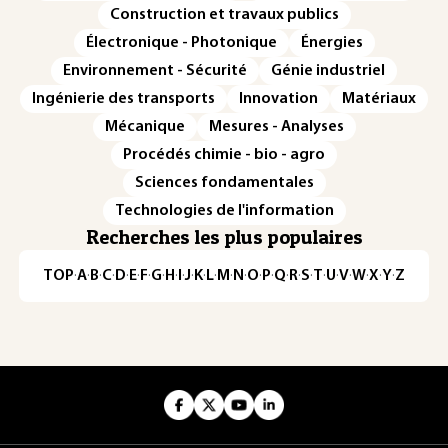
Construction et travaux publics
Électronique - Photonique
Énergies
Environnement - Sécurité
Génie industriel
Ingénierie des transports
Innovation
Matériaux
Mécanique
Mesures - Analyses
Procédés chimie - bio - agro
Sciences fondamentales
Technologies de l'information
Recherches les plus populaires
TOP
·
A
·
B
·
C
·
D
·
E
·
F
·
G
·
H
·
I
·
J
·
K
·
L
·
M
·
N
·
O
·
P
·
Q
·
R
·
S
·
T
·
U
·
V
·
W
·
X
·
Y
·
Z