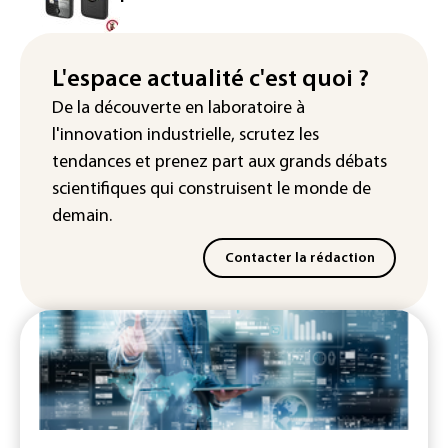
IA : Mythos 5 d'Anthropic crée de
fausses identités lors d'un test au
Royaume-Uni
L'espace actualité c'est quoi ?
Sri Lanka : interdiction d'accès à des
De la découverte en laboratoire à
sites majeurs de jeux en ligne
l'innovation industrielle, scrutez les
tendances
et prenez part aux
grands débats
scientifiques
qui construisent le monde de
demain.
Contacter la rédaction