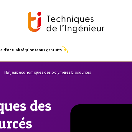
e d’Actualité
Contenus gratuits
Enjeux économiques des polymères biosourcés
e
ques des
urcés