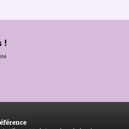
 !
ité
référence