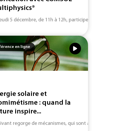
ltiphysics®
e est...
ogiques significatifs pour produire et stocker de l’énergie 
jeudi 5 décembre, de 11h à 12h, participez à ce webinar en acc
érence en ligne
ergie solaire et
omimétisme : quand la
ture inspire...
 annoncer une...
 décembre de 11h à 12h, nous présenterons la fabrication addi
vivant regorge de mécanismes, qui sont autant de sources d'i