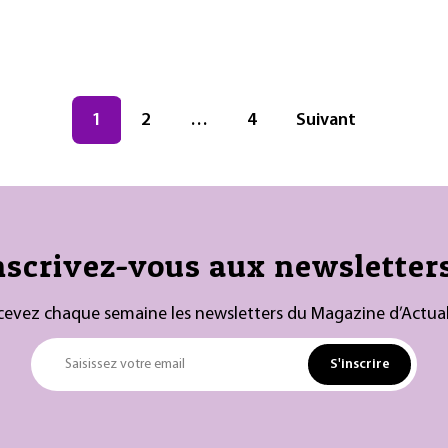
Navigation des articles
Page
1
Page
2
…
Page
4
Suivant
nscrivez-vous aux newsletters
cevez chaque semaine les newsletters du Magazine d’Actual
S'inscrire
Saisissez votre email