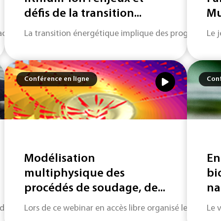
défis de la transition...
Mu
vité industrielle qui ne s’inscrit pas dans un cycle réversibl
La transition énergétique implique des progrès technol
Le 
Conférence en ligne
Conf
Modélisation
En
multiphysique des
bi
procédés de soudage, de...
na
de compétitivité autour des mobilités, ont le plaisir de vous
Lors de ce webinar en accès libre organisé le jeudi 7
Le 