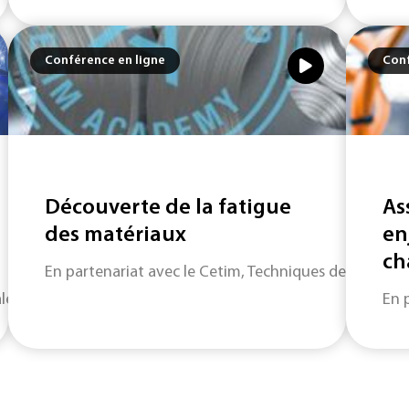
Conférence en ligne
Conf
Découverte de la fatigue
As
des matériaux
en
ch
En partenariat avec le Cetim, Techniques de l'Ingénie
eur de l'hydrogène. Très abondant sur Terre sous diverses for
En 