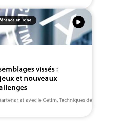
érence en ligne
semblages vissés :
jeux et nouveaux
allenges
ur vous présente : Découverte de la fatigue des matériaux. E
mes, il n'est...
partenariat avec le Cetim, Techniques de l'Ingénieur vous pr