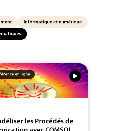
ement
Informatique et numérique
hématiques
érence en ligne
déliser les Procédés de
brication avec COMSOL