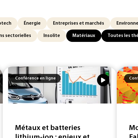
otech
Énergie
Entreprises et marchés
Environn
ns sectorielles
Insolite
Matériaux
Toutes les t
Conférence en ligne
Conf
Métaux et batteries
Mo
lithium-ion : enjeux et
Fa