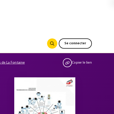
Se connecter
s de La Fontaine
Copier le lien