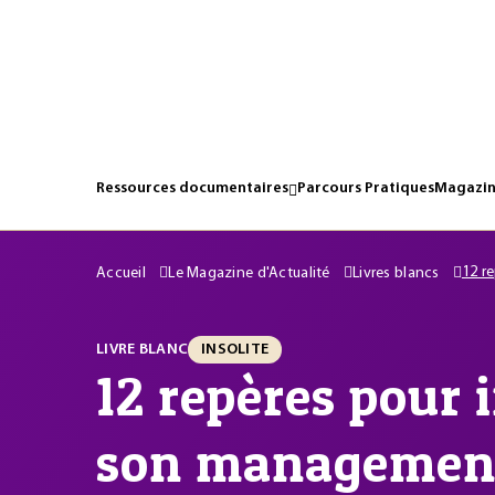
Ressources documentaires
Parcours Pratiques
Magazin
12 r
Accueil
Le Magazine d'Actualité
Livres blancs
LIVRE BLANC
INSOLITE
12 repères pour 
son management