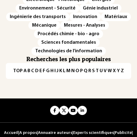
Environnement - Sécurité
Génie industriel
Ingénierie des transports
Innovation
Matériaux
Mécanique
Mesures - Analyses
Procédés chimie - bio - agro
Sciences fondamentales
Technologies de l'information
Recherches les plus populaires
TOP
·
A
·
B
·
C
·
D
·
E
·
F
·
G
·
H
·
I
·
J
·
K
·
L
·
M
·
N
·
O
·
P
·
Q
·
R
·
S
·
T
·
U
·
V
·
W
·
X
·
Y
·
Z
Accueil
|
A propos
|
Annuaire auteurs
|
Experts scientifiques
|
Publicité
|