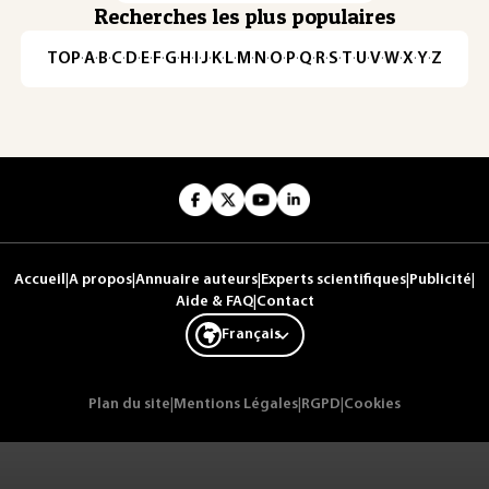
Recherches les plus populaires
TOP
·
A
·
B
·
C
·
D
·
E
·
F
·
G
·
H
·
I
·
J
·
K
·
L
·
M
·
N
·
O
·
P
·
Q
·
R
·
S
·
T
·
U
·
V
·
W
·
X
·
Y
·
Z
Accueil
|
A propos
|
Annuaire auteurs
|
Experts scientifiques
|
Publicité
|
Aide & FAQ
|
Contact
Français
Plan du site
|
Mentions Légales
|
RGPD
|
Cookies