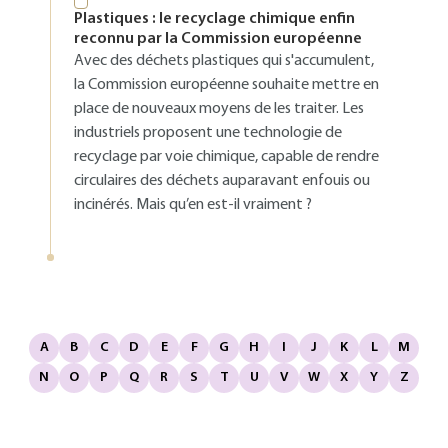
Plastiques : le recyclage chimique enfin
reconnu par la Commission européenne
Avec des déchets plastiques qui s'accumulent,
la Commission européenne souhaite mettre en
place de nouveaux moyens de les traiter. Les
industriels proposent une technologie de
recyclage par voie chimique, capable de rendre
circulaires des déchets auparavant enfouis ou
incinérés. Mais qu’en est-il vraiment ?
A
B
C
D
E
F
G
H
I
J
K
L
M
N
O
P
Q
R
S
T
U
V
W
X
Y
Z