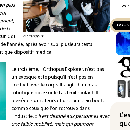
en plus
Voir
Fra
eur
"ba
vement,
deu
Les + v
de la
vio
ur. Cet
© Orthopus
IA 
 de l’année, après avoir subi plusieurs tests
fau
t que dispositif médical.
Ro
Sri
Le troisième, l’Orthopus Explorer, n’est pas
des
un exosquelette puisqu’il n’est pas en
Can
contact avec le corps. Il s’agit d’un bras
gou
robotique posé sur le fauteuil roulant. Il
pou
possède six moteurs et une pince au bout,
seu
comme ceux que l’on retrouve dans
Ind
L'e
l’industrie. «
Il est destiné aux personnes avec
apr
quo
une faible mobilité, mais qui pourront
Mo