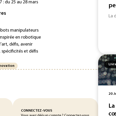
 : du 25 au 28 mars
pe
res
La 
bots manipulateurs
nspirée en robotique
art, défis, avenir
spécificités et défis
Livr
novation
20 J
La
CONNECTEZ-VOUS
cœ
Vous avez déjà un compte ? Connectez-vous