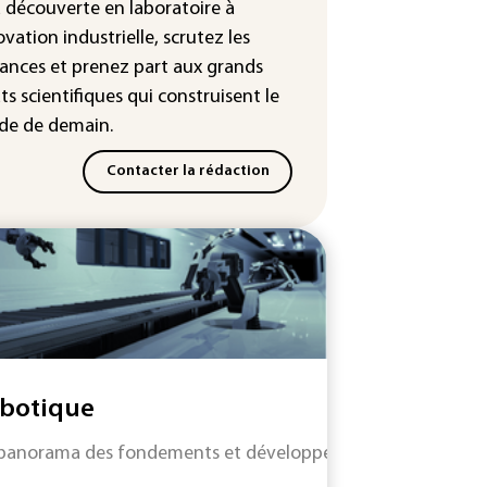
a découverte en laboratoire à
ney annonce un partenariat
ovation industrielle, scrutez les
c TikTok autorisant l'utilisation
ances
et prenez part aux
grands
xtraits de ses films
ts scientifiques
qui construisent le
e de demain.
Contacter la rédaction
botique
panorama des fondements et développements technologiques