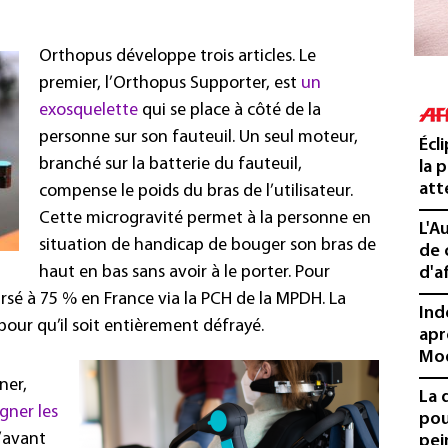
Orthopus développe trois articles. Le
premier, l’Orthopus Supporter, est
un
exosquelette
qui se place à côté de la
personne sur son fauteuil. Un seul moteur,
Écl
branché sur la batterie du fauteuil,
la 
att
compense le poids du bras de l’utilisateur.
Cette microgravité permet à la personne en
L'A
situation de handicap de bouger son bras de
de 
haut en bas sans avoir à le porter. Pour
d'af
ursé à 75 % en France via la PCH de la MPDH. La
Ind
 pour qu’il soit entièrement défrayé.
apr
Mo
ner,
La 
ner les
pou
d’avant
pei