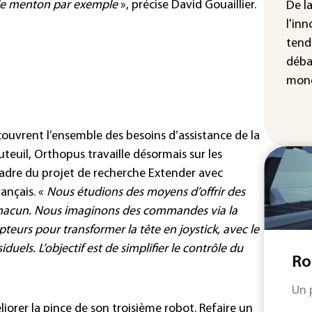
u le menton par exemple
», précise David Gouaillier.
De l
Dis
l'inn
ave
tend
d'e
déba
mond
 couvrent l’ensemble des besoins d’assistance de la
teuil, Orthopus travaille désormais sur les
adre du projet de recherche Extender avec
ançais. «
Nous étudions des moyens d’offrir des
 chacun. Nous imaginons des commandes via la
pteurs pour transformer la tête en joystick, avec le
els. L’objectif est de simplifier le contrôle du
Ro
Un 
orer la pince de son troisième robot. Refaire un