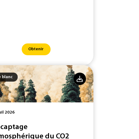
Obtenir
e blanc
uil 2026
 captage
mosphérique du CO2