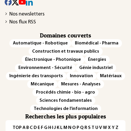
Nos newsletters
Nos flux RSS
Domaines couverts
Automatique - Robotique
Biomédical - Pharma
Construction et travaux publics
Électronique - Photonique
Énergies
Environnement - Sécurité
Génie industriel
Ingénierie des transports
Innovation
Matériaux
Mécanique
Mesures - Analyses
Procédés chimie - bio - agro
Sciences fondamentales
Technologies de l'information
Recherches les plus populaires
TOP
·
A
·
B
·
C
·
D
·
E
·
F
·
G
·
H
·
I
·
J
·
K
·
L
·
M
·
N
·
O
·
P
·
Q
·
R
·
S
·
T
·
U
·
V
·
W
·
X
·
Y
·
Z