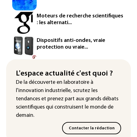
homologation
Iris³: Eutelsat investira 3,4 milliards
Moteurs de recherche scientifiques
d'euros dans la future constellation
: les alternati...
européenne
Le magazine VSD racheté par
Dispositifs anti-ondes, vraie
l'entrepreneur Vianney d'Alançon
protection ou vraie...
La production française de maïs
attendue au plus bas depuis 1980
L'espace actualité c'est quoi ?
"Retour en force" progressif de la
De la découverte en laboratoire à
chaleur dans les prochains jours en
l'innovation industrielle, scrutez les
France
tendances
et prenez part aux
grands débats
scientifiques
qui construisent le monde de
demain.
Contacter la rédaction