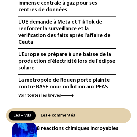
immense centrale à gaz pour ses
centres de données
L'UE demande à Meta et TikTok de
renforcer la surveillance et la
vérification des faits après l'affaire de
Ceuta
L'Europe se prépare à une baisse de la
production d'électricité lors de l'éclipse
solaire
La métropole de Rouen porte plainte
contre BASF pour pollution aux PFAS
Voir toutes les brèves
Canicule: à l'arrêt depuis fin juillet, la
centrale de Golfech reconnectée au
réseau
Les + vus
Les + commentés
Véhicules de livraison autonomes: la
8 réactions chimiques incroyables
France ouvre la voie à leur