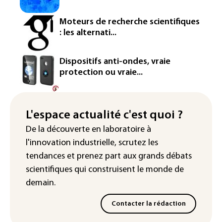
Les Etats-Unis veulent contrôler la
Moteurs de recherche scientifiques
production d'un composant des
: les alternati...
semiconducteurs et panneaux solaires
Washington étend le contrôle des
Dispositifs anti-ondes, vraie
réseaux sociaux des étrangers
protection ou vraie...
demandeurs de visas
Rugby: le Stade français victime d'une
cyberattaque
L'espace actualité c'est quoi ?
De la découverte en laboratoire à
Enquête ouverte après la fuite des
l'innovation industrielle, scrutez les
données de 300.000 clients
d'Intermarché
tendances
et prenez part aux
grands débats
scientifiques
qui construisent le monde de
demain.
Contacter la rédaction