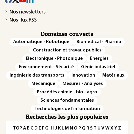
Nos newsletters
Nos flux RSS
Domaines couverts
Automatique - Robotique
Biomédical - Pharma
Construction et travaux publics
Électronique - Photonique
Énergies
Environnement - Sécurité
Génie industriel
Ingénierie des transports
Innovation
Matériaux
Mécanique
Mesures - Analyses
Procédés chimie - bio - agro
Sciences fondamentales
Technologies de l'information
Recherches les plus populaires
TOP
·
A
·
B
·
C
·
D
·
E
·
F
·
G
·
H
·
I
·
J
·
K
·
L
·
M
·
N
·
O
·
P
·
Q
·
R
·
S
·
T
·
U
·
V
·
W
·
X
·
Y
·
Z