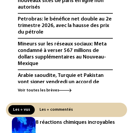
nouveaux sites de paris en ligne non
autorisés
Petrobras: le bénéfice net double au 2e
trimestre 2026, avec la hausse des prix
du pétrole
Mineurs sur les réseaux sociaux: Meta
condamné à verser 567 millions de
dollars supplémentaires au Nouveau-
Mexique
Arabie saoudite, Turquie et Pakistan
vont signer vendredi un accord de
défense (source proche de l'armée)
Voir toutes les brèves
Réseaux sociaux: une large majorité
d'ados britanniques compte
Les + vus
Les + commentés
contourner le couvre-feu (sondage)
8 réactions chimiques incroyables
Puces et solaire: les Etats-Unis taxent
un matériau clé dominé par la Chine