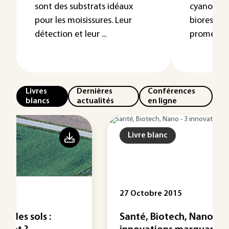
sont des substrats idéaux
cyanobact
pour les moisissures. Leur
bioressou
détection et leur ...
prometteus
Livres
Dernières
Conférences
blancs
actualités
en ligne
Livre blanc
27 Octobre 2015
Santé, Biotech, Nano - 3