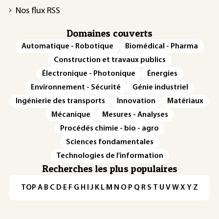
Nos flux RSS
Domaines couverts
Automatique - Robotique
Biomédical - Pharma
Construction et travaux publics
Électronique - Photonique
Énergies
Environnement - Sécurité
Génie industriel
Ingénierie des transports
Innovation
Matériaux
Mécanique
Mesures - Analyses
Procédés chimie - bio - agro
Sciences fondamentales
Technologies de l'information
Recherches les plus populaires
TOP
·
A
·
B
·
C
·
D
·
E
·
F
·
G
·
H
·
I
·
J
·
K
·
L
·
M
·
N
·
O
·
P
·
Q
·
R
·
S
·
T
·
U
·
V
·
W
·
X
·
Y
·
Z