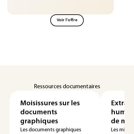
Voir l'offre
Ressources documentaires
Moisissures sur les
Extract
documents
humide
graphiques
de mic
Les documents graphiques
Les microa