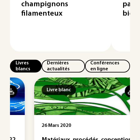
champignons
panif
filamenteux
biot
Livres
Dernières
Conférences
blancs
actualités
en ligne
Livre blanc
26 Mars 2020