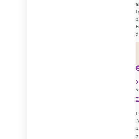
a
f
p
E
d
S
L
l
p
p