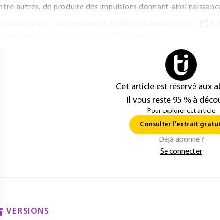
ntre autres, de produire des impulsions donnant ainsi naissan
e fascicule est un complément à l’article
Soudage à l’arc
B 
u paragraphe 4.24 «
Conditions de soudage
».
Cet article est réservé aux 
Il vous reste 95 % à décou
Pour explorer cet article
Consulter l'extrait gratui
Déjà abonné ?
Se connecter
VERSIONS