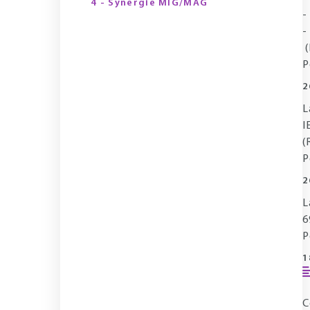
4 - Synergie MIG/MAG
-
-
(
P
2
L
I
(
P
2
L
6
P
1
C