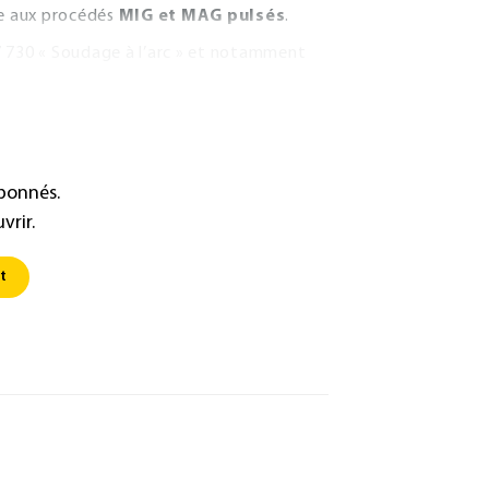
ce aux procédés
MIG et MAG pulsés
.
7 730 « Soudage à l’arc » et notamment
abonnés.
vrir.
t