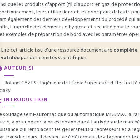
insi que les produits d'apport (fil d'apport et gaz de protection
onctionnement, leurs utilisations et les principaux défauts pou
art également des derniers développements du procédé qui amé
nfin, il rappelle des éléments d'hygiène et sécurité pour le soud
es exemples de préparation de bord avec les paramètres opéra
Lire cet article issu d'une ressource documentaire
complète
,
validée
par des comités scientifiques.
AUTEUR(S)
Roland CAZES
: Ingénieur de l’École Supérieure d’Électricit
ciaky
INTRODUCTION
e soudage semi-automatique ou automatique MIG/MAG à l’arc p
’arc », a pris une certaine extension due à l’arrivée sur le marc
uissance qui remplacent les générateurs à redresseurs et à rég
ar transducteurs. Il devient aisé désormais de « façonner » le