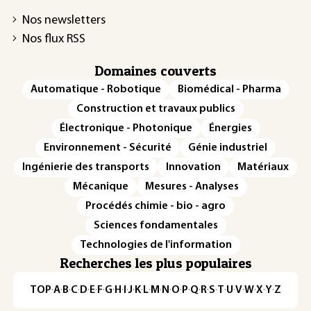
Nos newsletters
Nos flux RSS
Domaines couverts
Automatique - Robotique
Biomédical - Pharma
Construction et travaux publics
Électronique - Photonique
Énergies
Environnement - Sécurité
Génie industriel
Ingénierie des transports
Innovation
Matériaux
Mécanique
Mesures - Analyses
Procédés chimie - bio - agro
Sciences fondamentales
Technologies de l'information
Recherches les plus populaires
TOP
·
A
·
B
·
C
·
D
·
E
·
F
·
G
·
H
·
I
·
J
·
K
·
L
·
M
·
N
·
O
·
P
·
Q
·
R
·
S
·
T
·
U
·
V
·
W
·
X
·
Y
·
Z