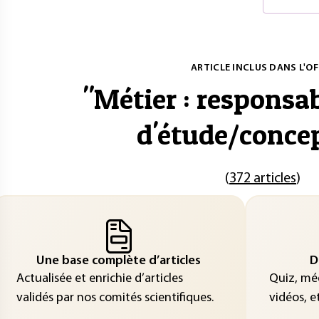
ARTICLE INCLUS DANS L'OF
"
Métier : responsa
d'étude/conce
(
372 articles
)
Une base complète d’articles
D
Actualisée et enrichie d’articles
Quiz, méd
validés par nos comités scientifiques.
vidéos, et