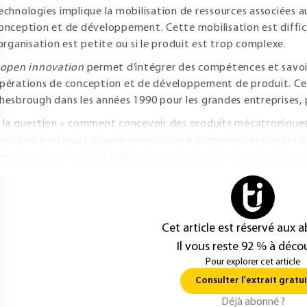
echnologies implique la mobilisation de ressources associées
onception et de développement. Cette mobilisation est difficil
’organisation est petite ou si le produit est trop complexe.
open innovation
permet d’intégrer des compétences et savoir-
pérations de conception et de développement de produit. Ce
hesbrough dans les années 1990 pour les grandes entreprises,
 la question « comment concevoir des produits mécatronique
uelques pratiques d’
open innovation
expérimentées dans le d
écatroniques (robots mobiles) en partenariat avec des labora
Cet article est réservé aux 
Il vous reste 92 % à décou
Pour explorer cet article
Consulter l'extrait gratui
Déjà abonné ?