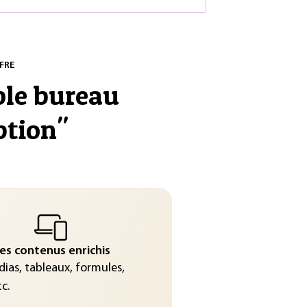
FRE
ble bureau
ption
"
es contenus enrichis
ias, tableaux, formules,
c.