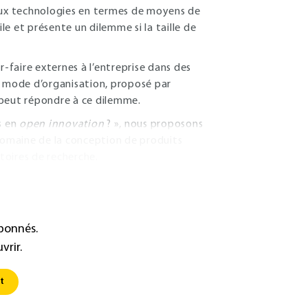
 aux technologies en termes de moyens de
e et présente un dilemme si la taille de
faire externes à l’entreprise dans des
 mode d’organisation, proposé par
 peut répondre à ce dilemme.
s en
open innovation
? », nous proposons
omaine de la conception de produits
toires de recherche.
abonnés.
vrir.
t