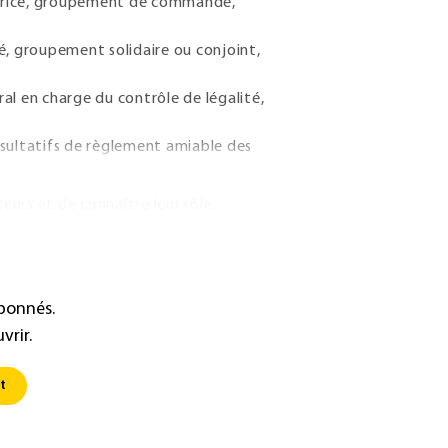
catrice, groupement de commande,
é, groupement solidaire ou conjoint,
ral en charge du contrôle de légalité,
nsultatifs de règlement amiable des
eurs et de connaître leur rôle.
abonnés.
vrir.
t