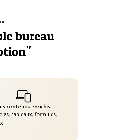
FRE
ble bureau
ption
"
es contenus enrichis
ias, tableaux, formules,
c.