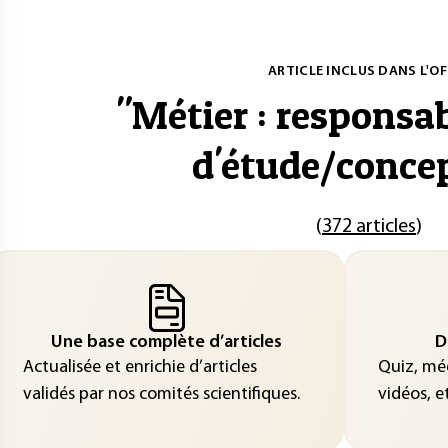
ARTICLE INCLUS DANS L'OF
"
Métier : responsa
d'étude/conce
(
372 articles
)
Une base complète d’articles
D
Actualisée et enrichie d’articles
Quiz, méd
validés par nos comités scientifiques.
vidéos, et