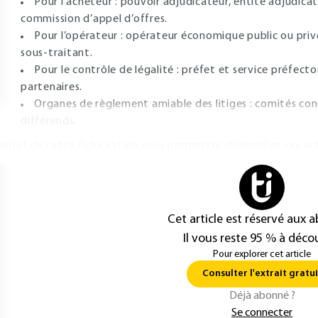
Pour l’acheteur : pouvoir adjudicateur, entité adjudi
commission d’appel d’offres.
Pour l’opérateur : opérateur économique public ou priv
sous-traitant.
Pour le contrôle de légalité : préfet et service préfecto
partenaires.
Organes de règlement amiable des litiges : comités co
différends.
’objet de cette fiche est de vous permettre d’identifier ces act
Cet article est réservé aux 
Il vous reste 95 % à décou
Pour explorer cet article
Consulter l'extrait gratui
Déjà abonné ?
Se connecter