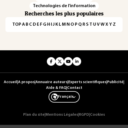
Technologies de l'information
Recherches les plus populaires
TOP
·
A
·
B
·
C
·
D
·
E
·
F
·
G
·
H
·
I
·
J
·
K
·
L
·
M
·
N
·
O
·
P
·
Q
·
R
·
S
·
T
·
U
·
V
·
W
·
X
·
Y
·
Z
Accueil
|
A propos
|
Annuaire auteurs
|
Experts scientifiques
|
Publicité
|
Aide & FAQ
|
Contact
Français
Plan du site
|
Mentions Légales
|
RGPD
|
Cookies