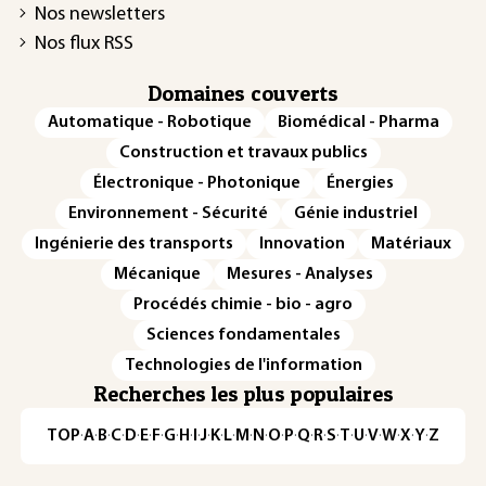
Nos newsletters
Nos flux RSS
Domaines couverts
Automatique - Robotique
Biomédical - Pharma
Construction et travaux publics
Électronique - Photonique
Énergies
Environnement - Sécurité
Génie industriel
Ingénierie des transports
Innovation
Matériaux
Mécanique
Mesures - Analyses
Procédés chimie - bio - agro
Sciences fondamentales
Technologies de l'information
Recherches les plus populaires
TOP
·
A
·
B
·
C
·
D
·
E
·
F
·
G
·
H
·
I
·
J
·
K
·
L
·
M
·
N
·
O
·
P
·
Q
·
R
·
S
·
T
·
U
·
V
·
W
·
X
·
Y
·
Z