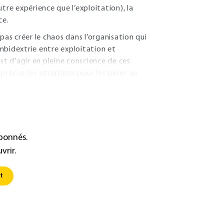
tre expérience que l’exploitation), la
ce.
s créer le chaos dans l’organisation qui
ambidextrie entre exploitation et
st d’agir en pleine conscience de ces
récier les situations pour les gérer au
abonnés.
vrir.
t