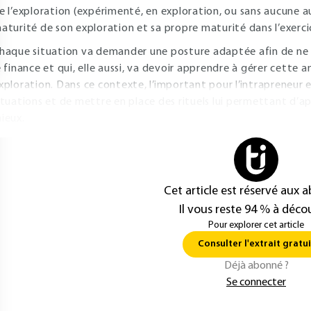
e l’exploration (expérimenté, en exploration, ou sans aucune au
aturité de son exploration et sa propre maturité dans l’exerci
haque situation va demander une posture adaptée afin de ne pa
e finance et qui, elle aussi, va devoir apprendre à gérer cette 
xploration. Dans ce contexte, l’important pour l’intrapreneur e
ituations et de mettre en place des rituels lui permettant d’app
ieux.
Cet article est réservé aux 
Il vous reste 94 % à décou
Pour explorer cet article
Consulter l'extrait gratui
Déjà abonné ?
Se connecter