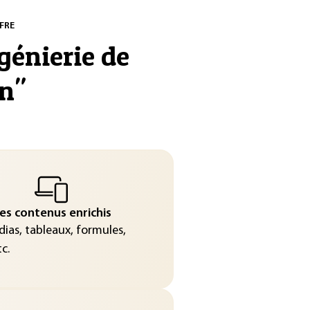
FRE
énierie de
on
"
es contenus enrichis
ias, tableaux, formules,
c.