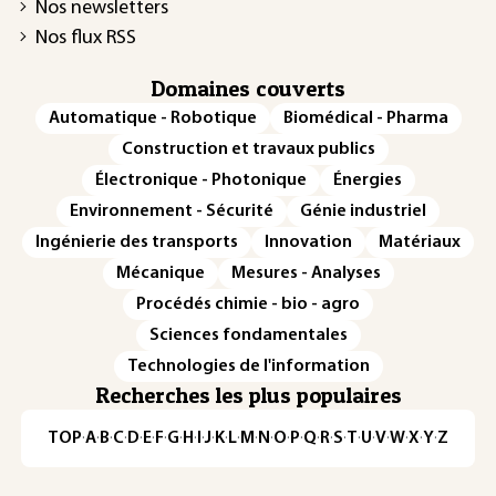
Nos newsletters
Nos flux RSS
Domaines couverts
Automatique - Robotique
Biomédical - Pharma
Construction et travaux publics
Électronique - Photonique
Énergies
Environnement - Sécurité
Génie industriel
Ingénierie des transports
Innovation
Matériaux
Mécanique
Mesures - Analyses
Procédés chimie - bio - agro
Sciences fondamentales
Technologies de l'information
Recherches les plus populaires
TOP
·
A
·
B
·
C
·
D
·
E
·
F
·
G
·
H
·
I
·
J
·
K
·
L
·
M
·
N
·
O
·
P
·
Q
·
R
·
S
·
T
·
U
·
V
·
W
·
X
·
Y
·
Z