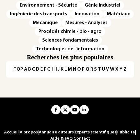
Environnement - Sécurité
Génie industriel
Ingénierie des transports
Innovation
Matériaux
Mécanique
Mesures - Analyses
Procédés chimie - bio - agro
Sciences fondamentales
Technologies de l'information
Recherches les plus populaires
TOP
·
A
·
B
·
C
·
D
·
E
·
F
·
G
·
H
·
I
·
J
·
K
·
L
·
M
·
N
·
O
·
P
·
Q
·
R
·
S
·
T
·
U
·
V
·
W
·
X
·
Y
·
Z
Accueil
|
A propos
|
Annuaire auteurs
|
Experts scientifiques
|
Publicité
|
Aide & FAQ
|
Contact