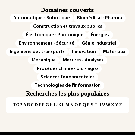
Domaines couverts
Automatique - Robotique
Biomédical - Pharma
Construction et travaux publics
Électronique - Photonique
Énergies
Environnement - Sécurité
Génie industriel
Ingénierie des transports
Innovation
Matériaux
Mécanique
Mesures - Analyses
Procédés chimie - bio - agro
Sciences fondamentales
Technologies de l'information
Recherches les plus populaires
TOP
·
A
·
B
·
C
·
D
·
E
·
F
·
G
·
H
·
I
·
J
·
K
·
L
·
M
·
N
·
O
·
P
·
Q
·
R
·
S
·
T
·
U
·
V
·
W
·
X
·
Y
·
Z