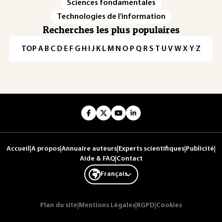
Sciences fondamentales
Technologies de l'information
Recherches les plus populaires
TOP
·
A
·
B
·
C
·
D
·
E
·
F
·
G
·
H
·
I
·
J
·
K
·
L
·
M
·
N
·
O
·
P
·
Q
·
R
·
S
·
T
·
U
·
V
·
W
·
X
·
Y
·
Z
Accueil
|
A propos
|
Annuaire auteurs
|
Experts scientifiques
|
Publicité
|
Aide & FAQ
|
Contact
Français
Plan du site
|
Mentions Légales
|
RGPD
|
Cookies