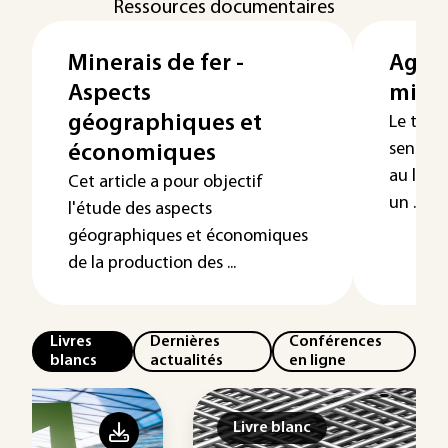
Ressources documentaires
Minerais de fer -
Aggl
Aspects
miner
géographiques et
Le term
sens trè
économiques
au lieu 
Cet article a pour objectif
un ...
l'étude des aspects
géographiques et économiques
de la production des ...
Livres
Dernières
Conférences
blancs
actualités
en ligne
Livre blanc