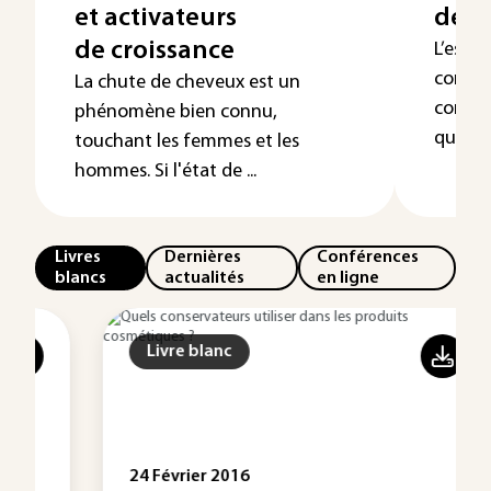
et activateurs
des
de croissance
L’esso
condui
La chute de cheveux est un
compét
phénomène bien connu,
questio
touchant les femmes et les
hommes. Si l'état de ...
Livres
Dernières
Conférences
blancs
actualités
en ligne
Livre blanc
24 Février 2016