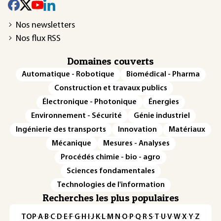
Nos newsletters
Nos flux RSS
Domaines couverts
Automatique - Robotique
Biomédical - Pharma
Construction et travaux publics
Électronique - Photonique
Énergies
Environnement - Sécurité
Génie industriel
Ingénierie des transports
Innovation
Matériaux
Mécanique
Mesures - Analyses
Procédés chimie - bio - agro
Sciences fondamentales
Technologies de l'information
Recherches les plus populaires
TOP
·
A
·
B
·
C
·
D
·
E
·
F
·
G
·
H
·
I
·
J
·
K
·
L
·
M
·
N
·
O
·
P
·
Q
·
R
·
S
·
T
·
U
·
V
·
W
·
X
·
Y
·
Z