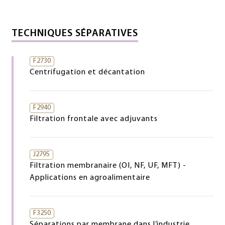
TECHNIQUES SÉPARATIVES
F2730
Centrifugation et décantation
F2940
Filtration frontale avec adjuvants
J2795
Filtration membranaire (OI, NF, UF, MFT) -
Applications en agroalimentaire
F3250
Séparations par membrane dans l’industrie