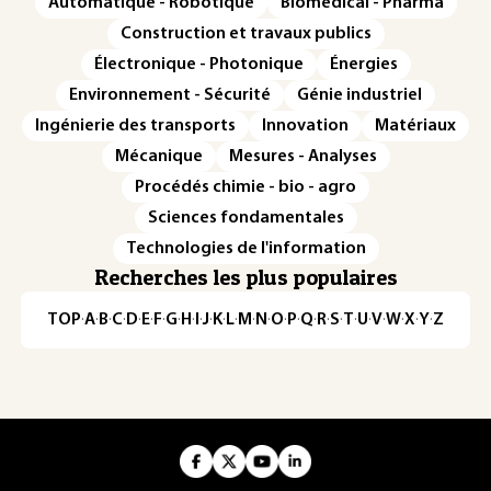
Automatique - Robotique
Biomédical - Pharma
Construction et travaux publics
Électronique - Photonique
Énergies
Environnement - Sécurité
Génie industriel
Ingénierie des transports
Innovation
Matériaux
Mécanique
Mesures - Analyses
Procédés chimie - bio - agro
Sciences fondamentales
Technologies de l'information
Recherches les plus populaires
TOP
·
A
·
B
·
C
·
D
·
E
·
F
·
G
·
H
·
I
·
J
·
K
·
L
·
M
·
N
·
O
·
P
·
Q
·
R
·
S
·
T
·
U
·
V
·
W
·
X
·
Y
·
Z