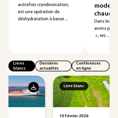
autrefois cryodessication,
modes d
est une opération de
chaud (p
déshydratation à basse ...
Dans les art
avons prése
», ses ...
Livres
Dernières
Conférences
blancs
actualités
en ligne
Livre blanc
10 Février 2026