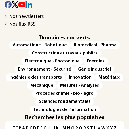
Nos newsletters
Nos flux RSS
Domaines couverts
Automatique - Robotique
Biomédical - Pharma
Construction et travaux publics
Électronique - Photonique
Énergies
Environnement - Sécurité
Génie industriel
Ingénierie des transports
Innovation
Matériaux
Mécanique
Mesures - Analyses
Procédés chimie - bio - agro
Sciences fondamentales
Technologies de l'information
Recherches les plus populaires
TOP
·
A
·
B
·
C
·
D
·
E
·
F
·
G
·
H
·
I
·
J
·
K
·
L
·
M
·
N
·
O
·
P
·
Q
·
R
·
S
·
T
·
U
·
V
·
W
·
X
·
Y
·
Z