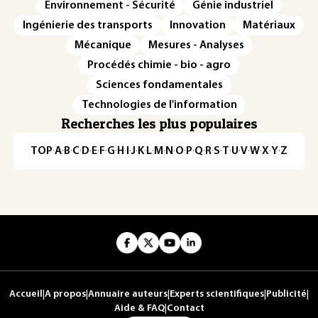
Environnement - Sécurité
Génie industriel
Ingénierie des transports
Innovation
Matériaux
Mécanique
Mesures - Analyses
Procédés chimie - bio - agro
Sciences fondamentales
Technologies de l'information
Recherches les plus populaires
TOP
·
A
·
B
·
C
·
D
·
E
·
F
·
G
·
H
·
I
·
J
·
K
·
L
·
M
·
N
·
O
·
P
·
Q
·
R
·
S
·
T
·
U
·
V
·
W
·
X
·
Y
·
Z
Accueil
|
A propos
|
Annuaire auteurs
|
Experts scientifiques
|
Publicité
|
Aide & FAQ
|
Contact