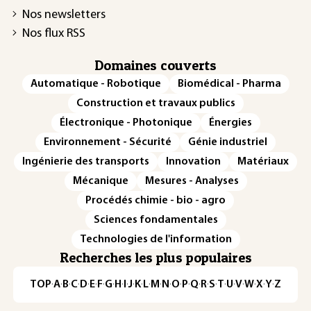
Nos newsletters
Nos flux RSS
Domaines couverts
Automatique - Robotique
Biomédical - Pharma
Construction et travaux publics
Électronique - Photonique
Énergies
Environnement - Sécurité
Génie industriel
Ingénierie des transports
Innovation
Matériaux
Mécanique
Mesures - Analyses
Procédés chimie - bio - agro
Sciences fondamentales
Technologies de l'information
Recherches les plus populaires
TOP
·
A
·
B
·
C
·
D
·
E
·
F
·
G
·
H
·
I
·
J
·
K
·
L
·
M
·
N
·
O
·
P
·
Q
·
R
·
S
·
T
·
U
·
V
·
W
·
X
·
Y
·
Z