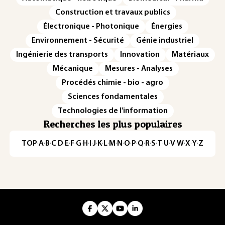
Construction et travaux publics
Électronique - Photonique
Énergies
Environnement - Sécurité
Génie industriel
Ingénierie des transports
Innovation
Matériaux
Mécanique
Mesures - Analyses
Procédés chimie - bio - agro
Sciences fondamentales
Technologies de l'information
Recherches les plus populaires
TOP
·
A
·
B
·
C
·
D
·
E
·
F
·
G
·
H
·
I
·
J
·
K
·
L
·
M
·
N
·
O
·
P
·
Q
·
R
·
S
·
T
·
U
·
V
·
W
·
X
·
Y
·
Z