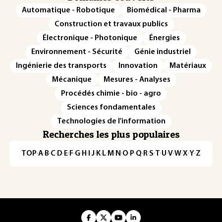
Automatique - Robotique
Biomédical - Pharma
Construction et travaux publics
Électronique - Photonique
Énergies
Environnement - Sécurité
Génie industriel
Ingénierie des transports
Innovation
Matériaux
Mécanique
Mesures - Analyses
Procédés chimie - bio - agro
Sciences fondamentales
Technologies de l'information
Recherches les plus populaires
TOP
·
A
·
B
·
C
·
D
·
E
·
F
·
G
·
H
·
I
·
J
·
K
·
L
·
M
·
N
·
O
·
P
·
Q
·
R
·
S
·
T
·
U
·
V
·
W
·
X
·
Y
·
Z