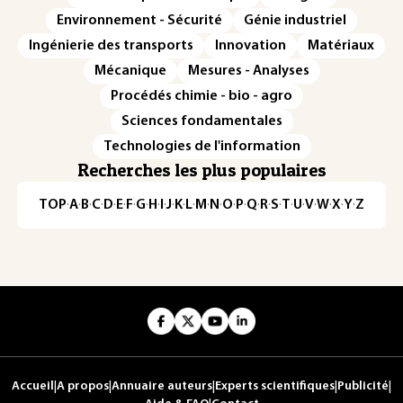
Environnement - Sécurité
Génie industriel
Ingénierie des transports
Innovation
Matériaux
Mécanique
Mesures - Analyses
Procédés chimie - bio - agro
Sciences fondamentales
Technologies de l'information
Recherches les plus populaires
TOP
·
A
·
B
·
C
·
D
·
E
·
F
·
G
·
H
·
I
·
J
·
K
·
L
·
M
·
N
·
O
·
P
·
Q
·
R
·
S
·
T
·
U
·
V
·
W
·
X
·
Y
·
Z
Accueil
|
A propos
|
Annuaire auteurs
|
Experts scientifiques
|
Publicité
|