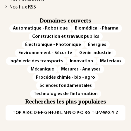
Nos flux RSS
Domaines couverts
Automatique - Robotique
Biomédical - Pharma
Construction et travaux publics
Électronique - Photonique
Énergies
Environnement - Sécurité
Génie industriel
Ingénierie des transports
Innovation
Matériaux
Mécanique
Mesures - Analyses
Procédés chimie - bio - agro
Sciences fondamentales
Technologies de l'information
Recherches les plus populaires
TOP
·
A
·
B
·
C
·
D
·
E
·
F
·
G
·
H
·
I
·
J
·
K
·
L
·
M
·
N
·
O
·
P
·
Q
·
R
·
S
·
T
·
U
·
V
·
W
·
X
·
Y
·
Z