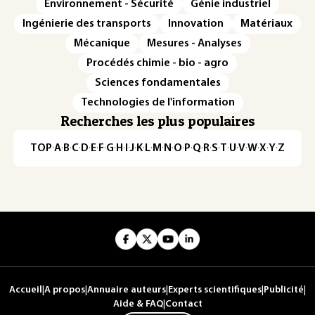
Environnement - Sécurité
Génie industriel
Ingénierie des transports
Innovation
Matériaux
Mécanique
Mesures - Analyses
Procédés chimie - bio - agro
Sciences fondamentales
Technologies de l'information
Recherches les plus populaires
TOP
·
A
·
B
·
C
·
D
·
E
·
F
·
G
·
H
·
I
·
J
·
K
·
L
·
M
·
N
·
O
·
P
·
Q
·
R
·
S
·
T
·
U
·
V
·
W
·
X
·
Y
·
Z
Accueil
|
A propos
|
Annuaire auteurs
|
Experts scientifiques
|
Publicité
|
Aide & FAQ
|
Contact