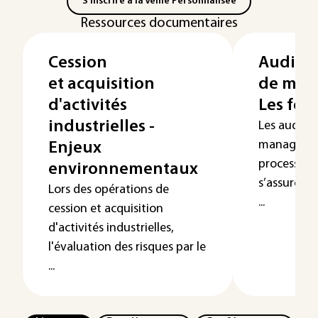
S'inscrire à la Veille Personnalisée
Ressources documentaires
Cession
Audits 
et acquisition
de man
d'activités
Les fo
industrielles -
Les audits
managemen
Enjeux
processus 
environnementaux
s’assurer d
Lors des opérations de
...
cession et acquisition
d'activités industrielles,
l'évaluation des risques par le
...