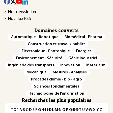
Nos newsletters
Nos flux RSS
Domaines couverts
Automatique - Robotique
Biomédical - Pharma
Construction et travaux publics
Électronique - Photonique
Énergies
Environnement - Sécurité
Génie industriel
Ingénierie des transports
Innovation
Matériaux
Mécanique
Mesures - Analyses
Procédés chimie - bio - agro
Sciences fondamentales
Technologies de l'information
Recherches les plus populaires
TOP
·
A
·
B
·
C
·
D
·
E
·
F
·
G
·
H
·
I
·
J
·
K
·
L
·
M
·
N
·
O
·
P
·
Q
·
R
·
S
·
T
·
U
·
V
·
W
·
X
·
Y
·
Z