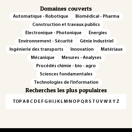
Domaines couverts
Automatique - Robotique
Biomédical - Pharma
Construction et travaux publics
Électronique - Photonique
Énergies
Environnement - Sécurité
Génie industriel
Ingénierie des transports
Innovation
Matériaux
Mécanique
Mesures - Analyses
Procédés chimie - bio - agro
Sciences fondamentales
Technologies de l'information
Recherches les plus populaires
TOP
·
A
·
B
·
C
·
D
·
E
·
F
·
G
·
H
·
I
·
J
·
K
·
L
·
M
·
N
·
O
·
P
·
Q
·
R
·
S
·
T
·
U
·
V
·
W
·
X
·
Y
·
Z