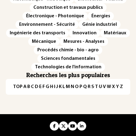
Construction et travaux publics
Électronique - Photonique
Énergies
Environnement - Sécurité
Génie industriel
Ingénierie des transports
Innovation
Matériaux
Mécanique
Mesures - Analyses
Procédés chimie - bio - agro
Sciences fondamentales
Technologies de l'information
Recherches les plus populaires
TOP
·
A
·
B
·
C
·
D
·
E
·
F
·
G
·
H
·
I
·
J
·
K
·
L
·
M
·
N
·
O
·
P
·
Q
·
R
·
S
·
T
·
U
·
V
·
W
·
X
·
Y
·
Z