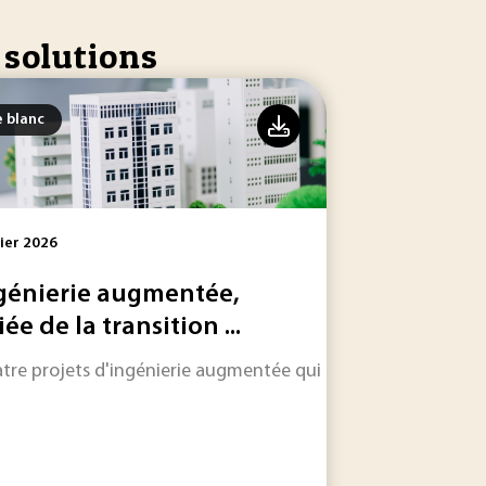
 solutions
e blanc
ier 2026
génierie augmentée,
iée de la transition ...
uation globale des risques en entreprise.
incipale de matière première secondaire ?
tre projets d'ingénierie augmentée qui transforment la co