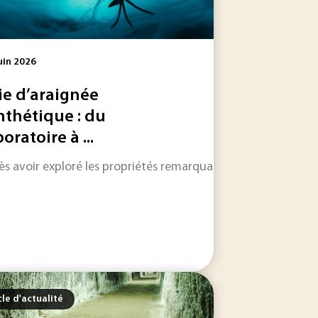
uin 2026
ie d’araignée
nthétique : du
oratoire à ...
ne se pose pas en termes de tout ou rien. Il n’y...
plus en plus vers des solutions intégrées, capables d’assure
s avoir exploré les propriétés remarquables de la soie d’araig
cle d'actualité