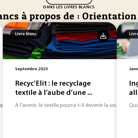
DANS LES LIVRES BLANCS
ancs à propos de : Orientation
Livre blanc
Livr
Septembre 2025
Janv
Recyc’Elit : le recyclage
In
textile à l’aube d’une ...
all
 rappelle les outils existants pour mener une démarche d’éval
À l'avenir, le textile pourra-t-il devenir la source pr
Qua