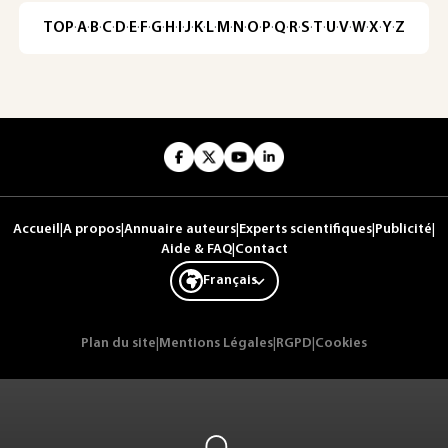
TOP
·
A
·
B
·
C
·
D
·
E
·
F
·
G
·
H
·
I
·
J
·
K
·
L
·
M
·
N
·
O
·
P
·
Q
·
R
·
S
·
T
·
U
·
V
·
W
·
X
·
Y
·
Z
Accueil
|
A propos
|
Annuaire auteurs
|
Experts scientifiques
|
Publicité
|
Aide & FAQ
|
Contact
Français
Plan du site
|
Mentions Légales
|
RGPD
|
Cookies