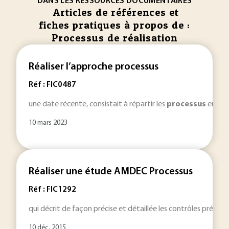
DANS LES RESSOURCES DOCUMENTAIRES
Articles de références et
fiches pratiques à propos de :
Processus de réalisation
Réaliser l’approche processus
Réf : FIC0487
une date récente, consistait à répartir les
processus
en troi
10 mars 2023
Réaliser une étude AMDEC Processus
Réf : FIC1292
qui décrit de façon précise et détaillée les contrôles présent
10 déc. 2015