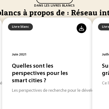
DANS LES LIVRES BLANCS
blancs à propos de : Réseau in
Livre blanc
Livr
Juin 2021
Juil
Quelles sont les
Su
perspectives pour les
grâ
smart cities ?
'énergie dans le contexte de la transition énergétique.
Ce 
Les perspectives de recherche pour le développement d