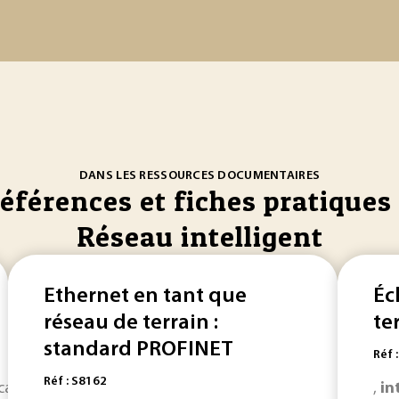
DANS LES RESSOURCES DOCUMENTAIRES
références et fiches pratiques 
Réseau intelligent
Ethernet en tant que
Éc
réseau de terrain :
te
standard PROFINET
Réf 
Réf : S8162
rboner l’industrie, les transports, les
réseaux
de gaz et d..
,
in