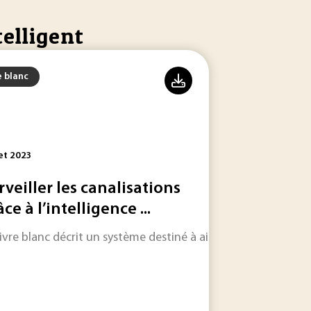
telligent
e blanc
let 2023
rveiller les canalisations
ce à l’intelligence ...
livre blanc décrit un système destiné à aider les gestionnaire
es villes intelligentes.