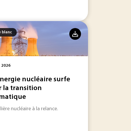
e blanc
l 2026
énergie nucléaire surfe
r la transition
imatique
ilière nucléaire à la relance.