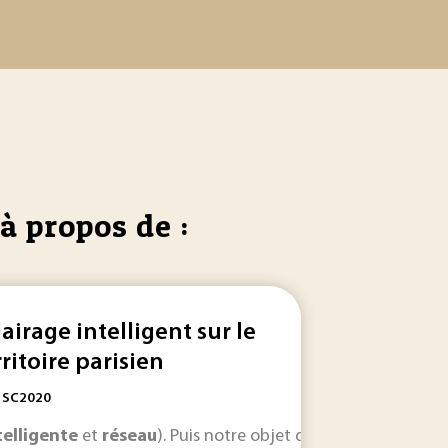
à propos de :
lairage intelligent sur le
rritoire parisien
: SC2020
. ; l’usage pour la mobilité ; l’usage
telligente
et
réseau
). Puis notre objet d’étude sera replacé 
réseau
(injection sur
ré