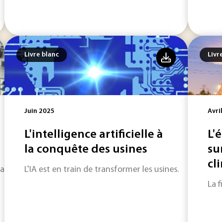
Livre blanc
Livr
Juin 2025
Avri
L'intelligence artificielle à
L'
la conquête des usines
su
cl
nsable pour améliorer les performances des usines.
L'IA est en train de transformer les usines.
La f