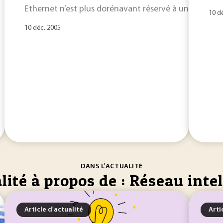
Ethernet n’est plus dorénavant réservé à une utilisa
10 d
10 déc. 2005
DANS L'ACTUALITÉ
lité à propos de : Réseau inte
Article d'actualité
Arti