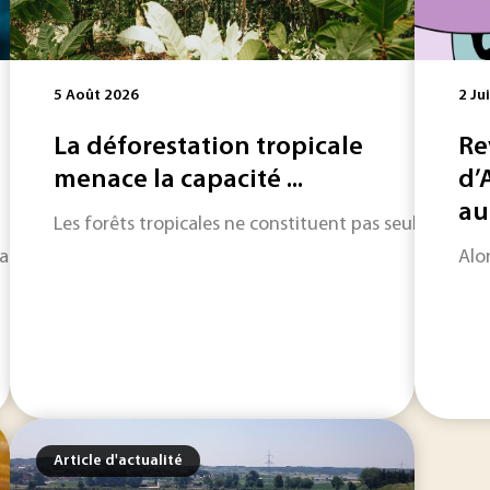
5 Août 2026
2 Ju
La déforestation tropicale
Re
menace la capacité ...
d’
au 
Les forêts tropicales ne constituent pas seulement d
les de la soie d’araignée naturelle dans le premier article de 
Alo
Article d'actualité