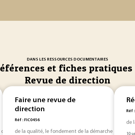
DANS LES RESSOURCES DOCUMENTAIRES
références et fiches pratiques 
Revue de direction
Faire une revue de
Ré
direction
Réf 
Réf : FIC0456
de 
 dans la vie d’une entreprise, cette
de la qualité, le fondement de la démarche qualité [F
revue
de
direction
... 
10 s