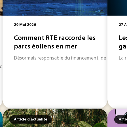
29 Mai 2026
27 A
Comment RTE raccorde les
Le
parcs éoliens en mer
ga
Désormais responsable du financement, de la construct
La 
 les raisons pour lesquelles la concentration en méthane d
Article d'actualité
Arti