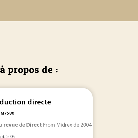
à propos de :
duction directe
: M7580
la
revue
de
Direct
From Midrex de 2004 (voir le schéma de la 
IC 0406]). La
notamment : l’état d’avancement des actions décidées lors d
revue
de
direction
est au croisement... . Ma
ept. 2005