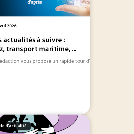
vril 2026
s actualités à suivre :
z, transport maritime, ...
ion et de l’exploitation des raccordements des parcs éoliens 
rédaction vous propose un rapide tour d'horizon sur les inform
ans l'atmosphère a fortement augmenté au début des années.
cle d'actualité