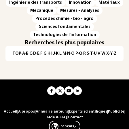
Ingénierie des transports
Innovation
Matériaux
Mécanique
Mesures - Analyses
Procédés chimie - bio - agro
Sciences fondamentales
Technologies de l'information
Recherches les plus populaires
TOP
·
A
·
B
·
C
·
D
·
E
·
F
·
G
·
H
·
I
·
J
·
K
·
L
·
M
·
N
·
O
·
P
·
Q
·
R
·
S
·
T
·
U
·
V
·
W
·
X
·
Y
·
Z
Accueil
|
A propos
|
Annuaire auteurs
|
Experts scientifiques
|
Publicité
|
Aide & FAQ
|
Contact
Français