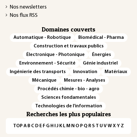
Nos newsletters
Nos flux RSS
Domaines couverts
Automatique - Robotique
Biomédical - Pharma
Construction et travaux publics
Électronique - Photonique
Énergies
Environnement - Sécurité
Génie industriel
Ingénierie des transports
Innovation
Matériaux
Mécanique
Mesures - Analyses
Procédés chimie - bio - agro
Sciences fondamentales
Technologies de l'information
Recherches les plus populaires
TOP
·
A
·
B
·
C
·
D
·
E
·
F
·
G
·
H
·
I
·
J
·
K
·
L
·
M
·
N
·
O
·
P
·
Q
·
R
·
S
·
T
·
U
·
V
·
W
·
X
·
Y
·
Z