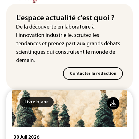
fausses identités lors d'un test au
Royaume-Uni
L'espace actualité c'est quoi ?
Sri Lanka : interdiction d'accès à des
De la découverte en laboratoire à
sites majeurs de jeux en ligne
l'innovation industrielle, scrutez les
tendances
et prenez part aux
grands débats
scientifiques
qui construisent le monde de
demain.
Contacter la rédaction
Livre blanc
30 Juil 2026