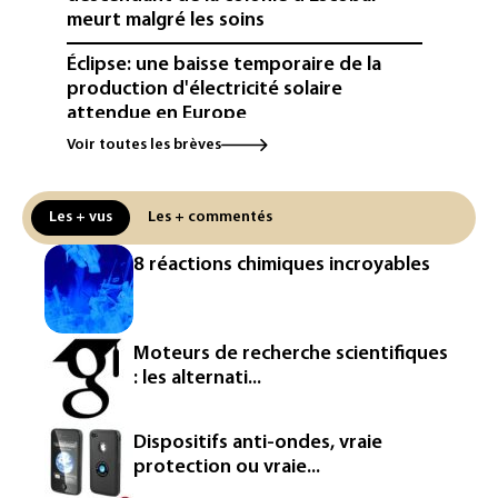
meurt malgré les soins
Éclipse: une baisse temporaire de la
production d'électricité solaire
attendue en Europe
Voir toutes les brèves
L'Autriche bat son record absolu de
chaleur pour le deuxième jour d'affilée
Les + vus
Les + commentés
Inde : Meta sommé de s'excuser après
le retrait d'une vidéo de Modi
8 réactions chimiques incroyables
La défense, voie de diversification pour
un secteur automobile à la peine
Moteurs de recherche scientifiques
France : prison avec sursis et
: les alternati...
"bannissement numérique" pour deux
streamers jugés pour des violences et
humiliations en ligne
Dispositifs anti-ondes, vraie
protection ou vraie...
IA : Mythos 5 d'Anthropic crée de