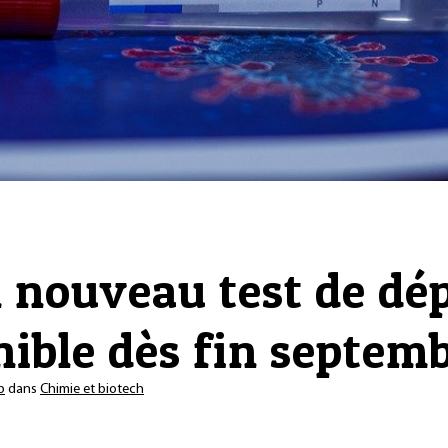
n nouveau test de dé
nible dès fin septem
b
dans
Chimie et biotech