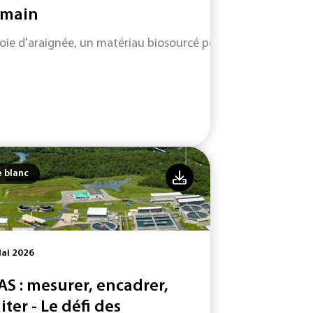
main
soie d'araignée, un matériau biosourcé performant et durabl
e blanc
ai 2026
AS : mesurer, encadrer,
iter - Le défi des