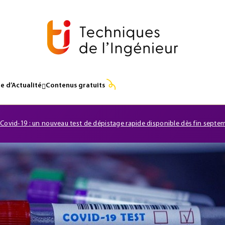
e d’Actualité
Contenus gratuits
Covid-19 : un nouveau test de dépistage rapide disponible dès fin septe