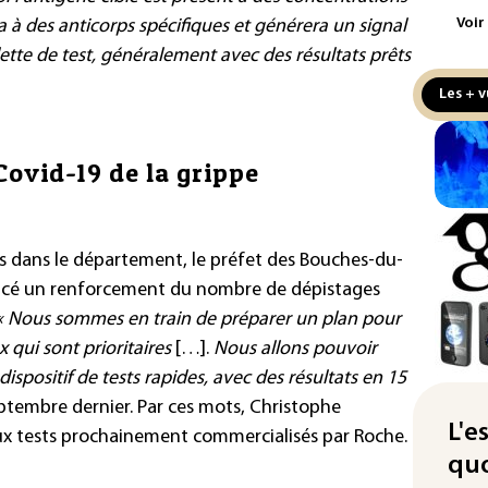
L'U
Voir
iera à des anticorps spécifiques et générera un signal
ren
ette de test, généralement avec des résultats prêts
vér
de 
Les + v
L'E
de 
Covid-19 de la grippe
de l
La 
pla
fs dans le département, le préfet des Bouches-du-
aux
ncé un renforcement du nombre de dépistages
Cani
« Nous sommes en train de préparer un plan pour
la 
x qui sont prioritaires
[…].
Nous allons pouvoir
au 
ispositif de tests rapides, avec des résultats en 15
Véh
septembre dernier. Par ces mots, Christophe
la 
L'e
ux tests prochainement commercialisés par Roche.
hom
quo