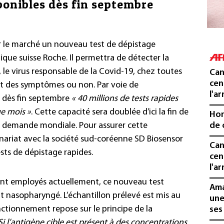
sponibles dès fin septembre
ur le marché un nouveau test de dépistage
ue suisse Roche. Il permettra de détecter la
le virus responsable de la Covid-19, chez toutes
Can
cen
ent des symptômes ou non. Par voie de
l'ar
 dès fin septembre
« 40 millions de tests rapides
e mois »
. Cette capacité sera doublée d’ici la fin de
Hon
la demande mondiale. Pour assurer cette
de 
enariat avec la société sud-coréenne SD Biosensor
Can
ests de dépistage rapides.
cen
l'ar
ment employés actuellement, ce nouveau test
Ama
 nasopharyngé. L’échantillon prélevé est mis au
une
ctionnement repose sur le principe de la
ses
Si l’antigène cible est présent à des concentrations