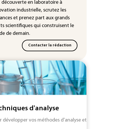
³: Eutelsat investira 3,4 milliards
a découverte en laboratoire à
uros dans la future
ovation industrielle, scrutez les
stellation européenne
ances
et prenez part aux
grands
ts scientifiques
qui construisent le
e de demain.
Contacter la rédaction
chniques d'analyse
r développer vos méthodes d'analyse et les faire évoluer e