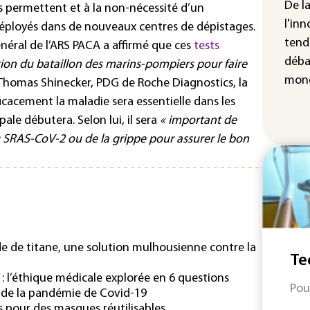
Iris
De l
ls permettent et à la non-nécessité d’un
d'e
l'inn
 déployés dans de nouveaux centres de dépistages.
con
tend
énéral de l’ARS PACA a affirmé que ces
tests
déba
tion du bataillon des marins-pompiers pour faire
mond
 Thomas Shinecker, PDG de Roche Diagnostics, la
icacement la maladie sera essentielle dans les
ale débutera. Selon lui, il sera
« important de
u SRAS-CoV-2 ou de la grippe pour assurer le bon
e de titane, une solution mulhousienne contre la
Te
9 : l’éthique médicale explorée en 6 questions
Pou
 de la pandémie de Covid-19
es pour des masques réutilisables