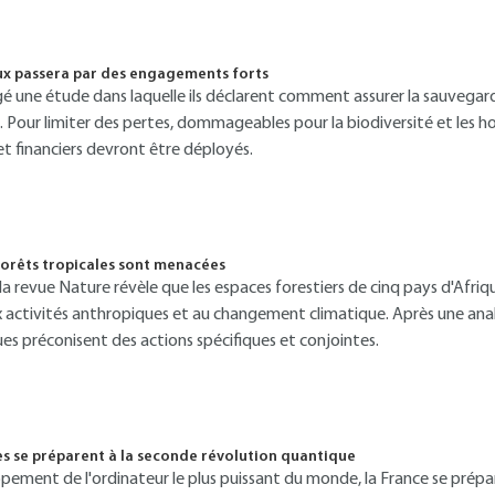
ux passera par des engagements forts
é une étude dans laquelle ils déclarent comment assurer la sauvegarde
s. Pour limiter des pertes, dommageables pour la biodiversité et le
 et financiers devront être déployés.
 forêts tropicales sont menacées
a revue Nature révèle que les espaces forestiers de cinq pays d'Afriq
 aux activités anthropiques et au changement climatique. Après une an
ues préconisent des actions spécifiques et conjointes.
es se préparent à la seconde révolution quantique
pement de l'ordinateur le plus puissant du monde, la France se prépa