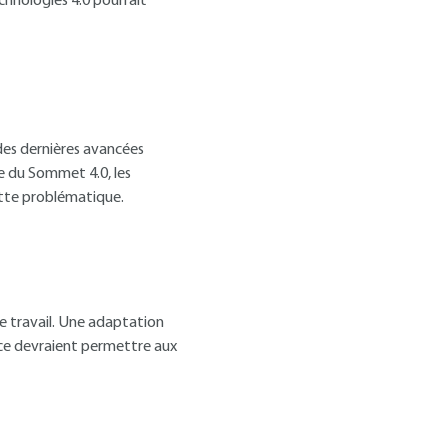
chnologies 4.0 pourrait
 des dernières avancées
ée du Sommet 4.0, les
ette problématique.
de travail. Une adaptation
ance devraient permettre aux