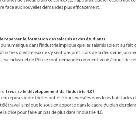
chaînes de valeur. Dans ce contexte, il apparaît que le recours aux te
faire face aux nouvelles demandes plus efficacement.
 de repenser la formation des salariés et des étudiants
u numérique dans l'industrie implique que les salariés soient au fait
 d'un tiers d'entre eux ne s'y sent pas prêt. Lors de la deuxième journ
cteur industriel de l'Ain se sont demandé comment venir à bout de c
re favorise le développement de l'industrie 4.0?
s entreprises industrielles ont été bouleversées dans leurs habitudes 
élétravail ainsi que le soutien apporté dans le cadre du plan de rel
 la crise pour faire un pas de plus dans l'industrie 4.0.